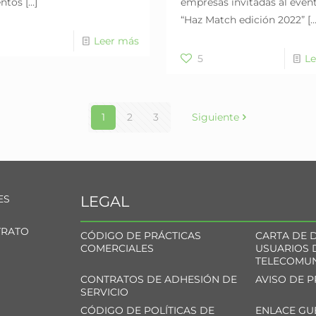
ntos
[…]
empresas invitadas al even
“Haz Match edición 2022”
[…
Leer más
5
Le
1
2
3
Siguiente
ES
LEGAL
TRATO
CÓDIGO DE PRÁCTICAS
CARTA DE 
COMERCIALES
USUARIOS 
TELECOMUN
CONTRATOS DE ADHESIÓN DE
AVISO DE 
SERVICIO
CÓDIGO DE POLÍTICAS DE
ENLACE G