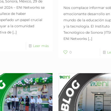
a, Sonora, México, 29 de
del 2024 – ENI Networks se
Nos complace informar so
ullece de haber
emocionante desarrollo en 
peñado un papel crucial
mundo de la educación sup
oyar a la comunidad
y la tecnología. El Instituto
tiva de
[…]
Tecnológico de Sonora (ITS
ENI Networks
[…]
Leer más
0
Le