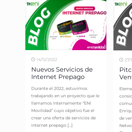
14/12/2022
27/
Nuevos Servicios de
Pitc
Internet Prepago
Ven
Durante el 2022, estuvimos
Eleme
trabajando en un proyecto que le
consid
llamamos internamente “ENI
comuni
Movilidad” cuyo objetivo fue el
Enriq
crear una oferta de servicios de
de ve
internet prepago
[…]
Netwo