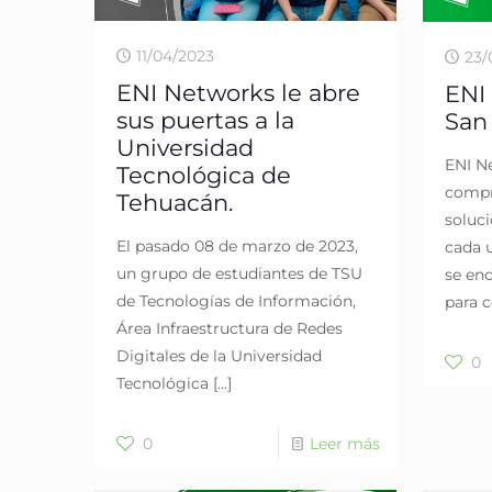
11/04/2023
23/
ENI Networks le abre
ENI
sus puertas a la
San 
Universidad
ENI N
Tecnológica de
compr
Tehuacán.
soluci
El pasado 08 de marzo de 2023,
cada 
un grupo de estudiantes de TSU
se en
de Tecnologías de Información,
para 
Área Infraestructura de Redes
Digitales de la Universidad
0
Tecnológica
[…]
0
Leer más