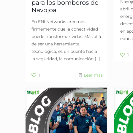
para los bomberos de
Navojo
Navojoa
abril 
enorg
En ENI Networks creemos
desem
firmemente que la conectividad
en ap
puede transformar vidas. Más allá
educa
de ser una herramienta
tecnológica, es un puente hacia
1
la seguridad, la comunicación
[…]
1
Leer más