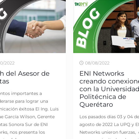
10/2022
08/08/2022
h del Asesor de
ENI Networks
tas
creando conexion
con la Universida
ntos importantes a
Politécnica de
erarse para lograr una
Querétaro
cación éxitosa El Ing. Luis
ue García Wilson, Gerente
Los pasados días 03 y 04 d
ntas Sonora Sur de ENI
agosto de 2022 La UPQ y E
rks, nos presenta los
Networks unieron fuerzas