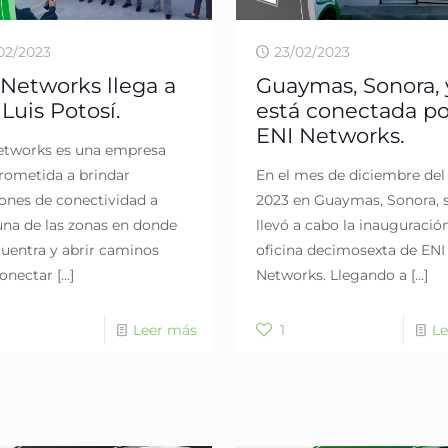
02/2023
23/02/2023
 Networks llega a
Guaymas, Sonora, 
Luis Potosí.
está conectada po
ENI Networks.
etworks es una empresa
ometida a brindar
En el mes de diciembre del
ones de conectividad a
2023 en Guaymas, Sonora, 
una de las zonas en donde
llevó a cabo la inauguración
cuentra y abrir caminos
oficina decimosexta de ENI
conectar
[…]
Networks. Llegando a
[…]
Leer más
1
Le