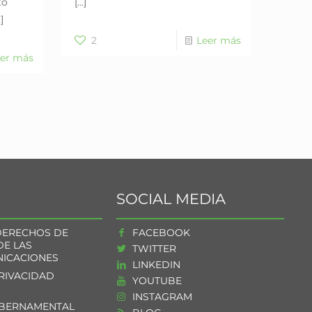
to
[…]
]
2
Leer más
er más
SOCIAL MEDIA
DERECHOS DE
FACEBOOK
DE LAS
TWITTER
ICACIONES
LINKEDIN
PRIVACIDAD
YOUTUBE
INSTAGRAM
UBERNAMENTAL