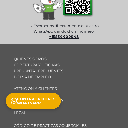
📱Escríbenos directamente a nuestro
WhatsApp dando clic al número:
+15559409943
QUIÉNES SOMOS
COBERTURA Y OFICINAS
PREGUNTAS FRECUENTES
BOLSA DE EMPLEO
ATENCIÓN A CLIENTES
PAGO EN LÍNEA
CONTRATACIONES
SOLICITUD DE CONTRATO
WHATSAPP
LEGAL
CÓDIGO DE PRÁCTICAS COMERCIALES