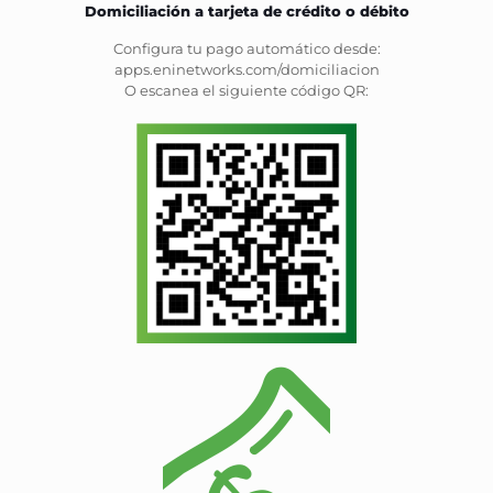
Domiciliación a tarjeta de crédito o débito
Configura tu pago automático desde:
apps.eninetworks.com/domiciliacion
O escanea el siguiente código QR: