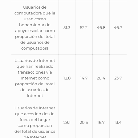
Usuarios de
computadora que la
usan como
herramienta de
51.3
52.2
46.8
46.7
apoyo escolar como
proporción del total
de usuarios de
computadora
Usuarios de Internet
que han realizado
transacciones vía
Internet como
12.8
14.7
20.4
23.7
proporción del total
de usuarios de
Internet
Usuarios de Internet
que acceden desde
fuera del hogar
29.1
20.5
16.7
13.4
como proporción
del total de usuarios
de Internet