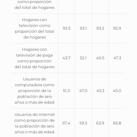
como proporción
del total de hogares
Hogares con
televisión como
93.5
93.1
93.2
92.9
proporción del total
de hogares
Hogares con
televisión de paga
43.7
52.1
49.5
47.3
como proporción
del total de hogares
Usuarios de
computadora como
proporción de la
51.3
47.0
45.3
45.0
población de seis
años o más de edad
Usuarios de Internet
como proporción de
57.4
59.5
63.9
65.8
la población de seis
años o más de edad