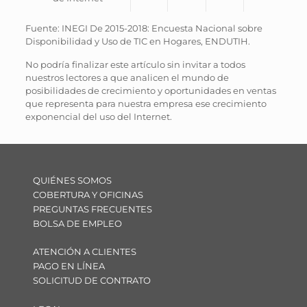
Fuente: INEGI De 2015-2018: Encuesta Nacional sobre
Disponibilidad y Uso de TIC en Hogares, ENDUTIH.
No podría finalizar este artículo sin invitar a todos
nuestros lectores a que analicen el mundo de
posibilidades de crecimiento y oportunidades en ventas
que representa para nuestra empresa ese crecimiento
exponencial del uso del Internet.
QUIÉNES SOMOS
COBERTURA Y OFICINAS
PREGUNTAS FRECUENTES
BOLSA DE EMPLEO
ATENCIÓN A CLIENTES
PAGO EN LÍNEA
SOLICITUD DE CONTRATO